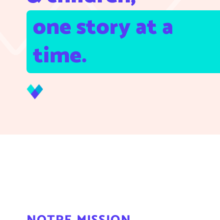
one story at a 
time.
notre mission