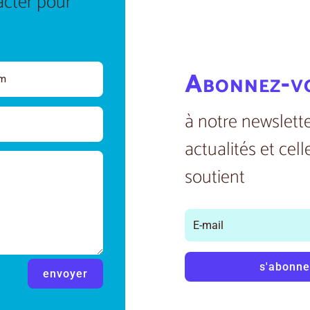
acter pour
Abonnez-v
à notre newslette
actualités et cell
soutient
s'abonne
envoyer