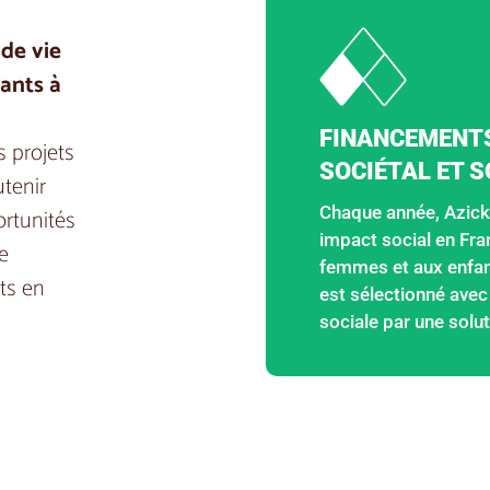
 de vie
ants à
FINANCEMENTS
s projets
SOCIÉTAL ET S
utenir
Chaque année, Azicki
ortunités
impact social en Fra
e
femmes et aux enfant
ts en
est sélectionné avec
sociale par une solu