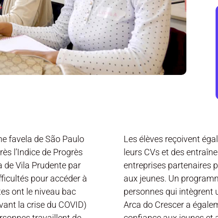
ne favela de São Paulo
Les élèves reçoivent éga
ès l’Indice de Progrès
leurs CVs et des entraî
la de Vila Prudente par
entreprises partenaires 
ifficultés pour accéder à
aux jeunes. Un program
es ont le niveau bac
personnes qui intègrent 
vant la crise du COVID)
Arca do Crescer a égalem
ersonnes travaillent de
confiance aux jeunes e