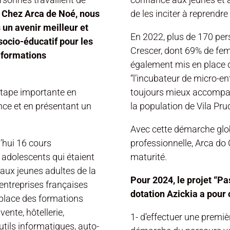
.
Chez Arca de Noé, nous
de les inciter à reprendr
 un avenir meilleur et
En 2022, plus de 170 pe
socio-éducatif pour les
Crescer, dont 69% de fe
e formations
également mis en place
“l’incubateur de micro-ent
étape importante en
toujours mieux accompa
ce et en présentant un
la population de Vila Pru
Avec cette démarche globa
d’hui 16 cours
professionnelle, Arca do
adolescents qui étaient
maturité.
 aux jeunes adultes de la
Pour 2024, le projet “P
entreprises françaises
dotation Azickia a pour o
place des formations
ente, hôtellerie,
1- d’effectuer une premiè
utils informatiques, auto-