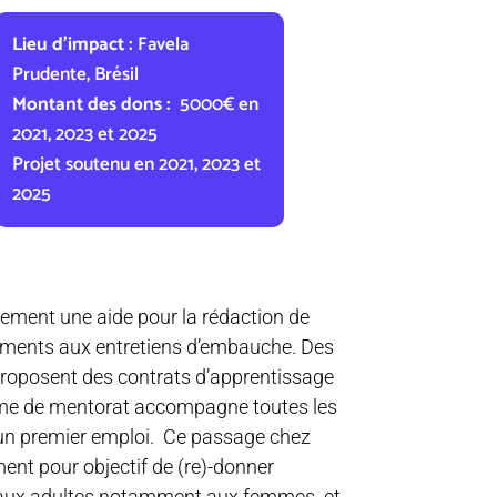
Lieu d’impact :
Favela
Prudente, Brésil
Montant des dons :
5000€ en
2021, 2023 et 2025
Projet soutenu en 2021, 2023 et
2025
lement une aide pour la rédaction de
nements aux entretiens d’embauche. Des
proposent des contrats d’apprentissage
me de mentorat accompagne toutes les
un premier emploi.
Ce passage chez
ent pour objectif de (re)-donner
t aux adultes notamment aux femmes
et